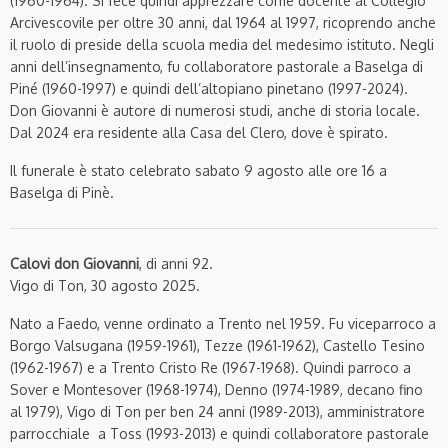
(1960-1964). Si fece quindi apprezzare come docente al Collegio
Arcivescovile per oltre 30 anni, dal 1964 al 1997, ricoprendo anche
il ruolo di preside della scuola media del medesimo istituto. Negli
anni dell’insegnamento, fu collaboratore pastorale a Baselga di
Piné (1960-1997) e quindi dell’altopiano pinetano (1997-2024).
Don Giovanni è autore di numerosi studi, anche di storia locale.
Dal 2024 era residente alla Casa del Clero, dove è spirato.
Il funerale è stato celebrato sabato 9 agosto alle ore 16 a
Baselga di Pinè.
Calovi don Giovanni
, di anni 92.
Vigo di Ton, 30 agosto 2025.
Nato a Faedo, venne ordinato a Trento nel 1959. Fu viceparroco a
Borgo Valsugana (1959-1961), Tezze (1961-1962), Castello Tesino
(1962-1967) e a Trento Cristo Re (1967-1968). Quindi parroco a
Sover e Montesover (1968-1974), Denno (1974-1989, decano fino
al 1979), Vigo di Ton per ben 24 anni (1989-2013), amministratore
parrocchiale a Toss (1993-2013) e quindi collaboratore pastorale