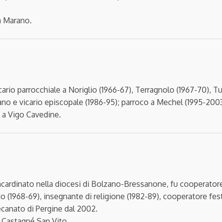
 a Marano.
icario parrocchiale a Noriglio (1966-67), Terragnolo (1967-70), 
no e vicario episcopale (1986-95); parroco a Mechel (1995-20
, a Vigo Cavedine.
incardinato nella diocesi di Bolzano-Bressanone, fu cooperatore
o (1968-69), insegnante di religione (1982-89), cooperatore fe
ecanato di Pergine dal 2002.
a Castagné San Vito.