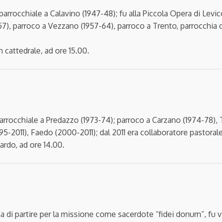
 parrocchiale a Calavino (1947-48); fu alla Piccola Opera di Levi
57), parroco a Vezzano (1957-64), parroco a Trento, parrocchia 
n cattedrale, ad ore 15.00.
 parrocchiale a Predazzo (1973-74); parroco a Carzano (1974-78),
95-2011), Faedo (2000-2011); dal 2011 era collaboratore pastor
ardo, ad ore 14.00.
ma di partire per la missione come sacerdote “fidei donum”, fu v