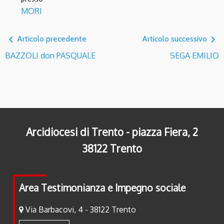
MORI
navigate_before
navigate_next
Articolo precedente
Articolo successivo
BAZZOLI don PASQUALE
SEGA EMILIO
Arcidiocesi di Trento - piazza Fiera, 2
38122 Trento
Area Testimonianza e Impegno sociale
Via Barbacovi, 4 - 38122 Trento