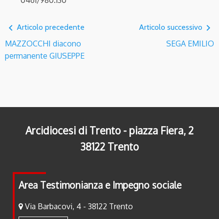
0461/980.130
navigate_before
navigate_next
Articolo precedente
Articolo successivo
MAZZOCCHI diacono
SEGA EMILIO
permanente GIUSEPPE
Arcidiocesi di Trento - piazza Fiera, 2
38122 Trento
Area Testimonianza e Impegno sociale
Via Barbacovi, 4 - 38122 Trento