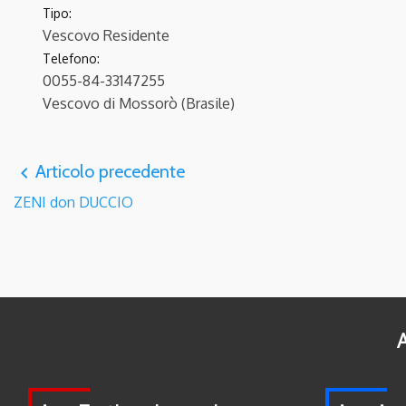
Tipo:
Vescovo Residente
Telefono:
0055-84-33147255
Vescovo di Mossorò (Brasile)
Articolo precedente
navigate_before
ZENI don DUCCIO
A