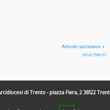
Articolo successivo
navigate_next
SEGA EMILIO
rcidiocesi di Trento - piazza Fiera, 2 38122 Tren