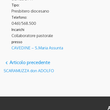
Tipo:
Presbitero diocesano
Telefono:
0461/568.500
Incarichi
Collaboratore pastorale
presso
CAVEDINE – S.Maria Assunta
Articolo precedente
navigate_before
SCARAMUZZA don ADOLFO
A