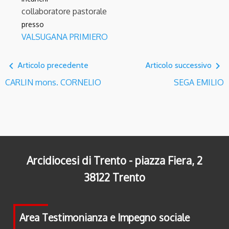
collaboratore pastorale
presso
VALSUGANA PRIMIERO
navigate_before
navigate_next
Articolo precedente
Articolo successivo
CARLIN mons. CORNELIO
SEGA EMILIO
Arcidiocesi di Trento - piazza Fiera, 2
38122 Trento
Area Testimonianza e Impegno sociale