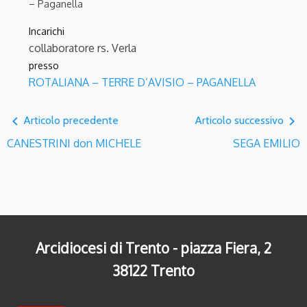
– Paganella
Incarichi
collaboratore
rs. Verla
presso
ROTALIANA – TERRE D’AVISIO – PAGANELLA
navigate_before
navigate_next
Articolo precedente
Articolo successivo
CANESTRINI don MICHELE
SEGA EMILIO
Arcidiocesi di Trento - piazza Fiera, 2
38122 Trento