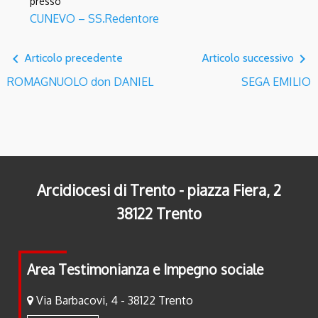
presso
CUNEVO – SS.Redentore
navigate_before
navigate_next
Articolo precedente
Articolo successivo
ROMAGNUOLO don DANIEL
SEGA EMILIO
Arcidiocesi di Trento - piazza Fiera, 2
38122 Trento
Area Testimonianza e Impegno sociale
Via Barbacovi, 4 - 38122 Trento