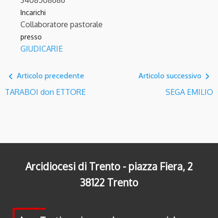
3408508686
Incarichi
Collaboratore pastorale
presso
GIUDICARIE
navigate_before
navigate_next
Articolo precedente
Articolo successivo
TARABOI don ETTORE
SEGA EMILIO
Arcidiocesi di Trento - piazza Fiera, 2
38122 Trento